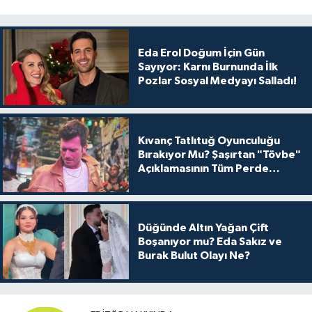
Eda Erol Doğum İçin Gün
Sayıyor: Karnı Burnunda İlk
Pozlar Sosyal Medyayı Salladı!
Kıvanç Tatlıtuğ Oyunculuğu
Bırakıyor Mu? Şaşırtan "Tövbe"
Açıklamasının Tüm Perde
Arkası
Düğünde Altın Yağan Çift
Boşanıyor mu? Eda Sakız ve
Burak Bulut Olayı Ne?