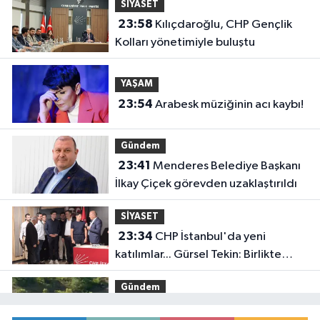
SİYASET
23:58
Kılıçdaroğlu, CHP Gençlik
Kolları yönetimiyle buluştu
YAŞAM
23:54
Arabesk müziğinin acı kaybı!
Gündem
23:41
Menderes Belediye Başkanı
İlkay Çiçek görevden uzaklaştırıldı
SİYASET
23:34
CHP İstanbul'da yeni
katılımlar... Gürsel Tekin: Birlikte
başaracağız
Gündem
23:29
Anadolu Otoyolu'nda