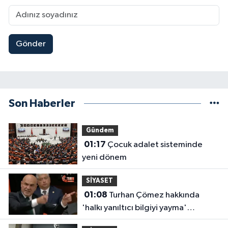
Gönder
Son Haberler
Gündem
01:17
Çocuk adalet sisteminde
yeni dönem
SİYASET
01:08
Turhan Çömez hakkında
'halkı yanıltıcı bilgiyi yayma'
soruşturması