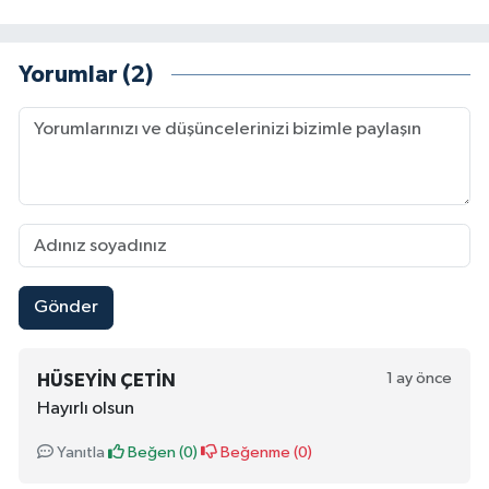
Yorumlar (2)
Gönder
1 ay önce
HÜSEYIN ÇETIN
Hayırlı olsun
Yanıtla
Beğen (
0
)
Beğenme (
0
)