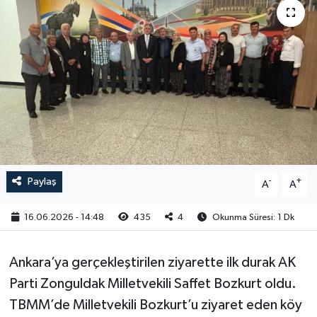
RESMİ İLAN
Paylaş
-
+
A
A
16.06.2026 - 14:48
435
4
Okunma Süresi: 1 Dk
Ankara’ya gerçekleştirilen ziyarette ilk durak AK
Parti Zonguldak Milletvekili Saffet Bozkurt oldu.
TBMM’de Milletvekili Bozkurt’u ziyaret eden köy