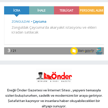
15:46
Sağlık çalışanlarından ücret
ve emeklilik reformu çağrısı
YAŞAM
15:41
Trabzon Dernekler
Federasyonu Şubesi açıldı
SİYASET
15:37
DSP Genel Başkanı Aksakal:
Terörün bitirilmesi iradesine destek
için imzalayacağım
Genel
15:36
KARADENİZ EREĞLİ'NİN YÜZ
AKLARI...
Ereğli Önder Gazetesi ve İnternet Sitesi , yepyeni temasıyla
sizleri buluştururken, sadelik ve modernizmi bir araya getiriyor.
Şatafattan kaçınıyor ve insanlara haber okuyabilecekleri bir
altyapı sunuyor.