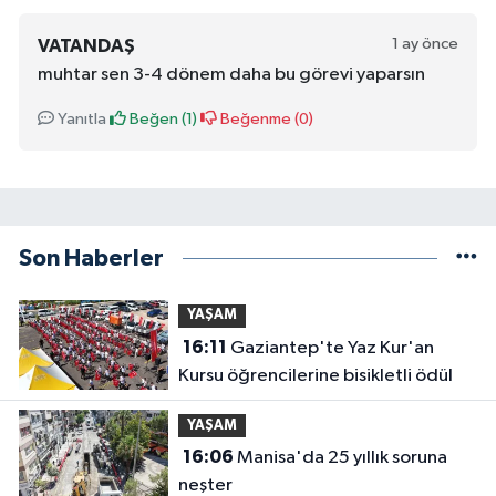
1 ay önce
VATANDAŞ
muhtar sen 3-4 dönem daha bu görevi yaparsın
Yanıtla
Beğen (
1
)
Beğenme (
0
)
Son Haberler
YAŞAM
16:11
Gaziantep'te Yaz Kur'an
Kursu öğrencilerine bisikletli ödül
YAŞAM
16:06
Manisa'da 25 yıllık soruna
neşter