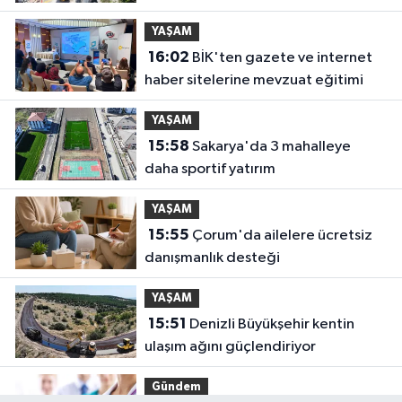
YAŞAM
16:02
BİK'ten gazete ve internet
haber sitelerine mevzuat eğitimi
YAŞAM
15:58
Sakarya'da 3 mahalleye
daha sportif yatırım
YAŞAM
15:55
Çorum'da ailelere ücretsiz
danışmanlık desteği
YAŞAM
15:51
Denizli Büyükşehir kentin
ulaşım ağını güçlendiriyor
Gündem