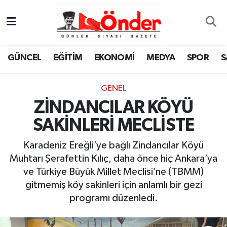
GÜNCEL
Zonguldak Nöbetçi Eczaneler
GÜNCEL
EĞİTİM
EKONOMİ
MEDYA
SPOR
S
EĞİTİM
Zonguldak Hava Durumu
GENEL
EKONOMİ
Zonguldak Namaz Vakitleri
ZİNDANCILAR KÖYÜ
MEDYA
Zonguldak Trafik Yoğunluk Haritası
SAKİNLERİ MECLİSTE
SPOR
TFF 3.Lig 4.Grup Puan Durumu ve Fikstür
Karadeniz Ereğli’ye bağlı Zindancılar Köyü
Muhtarı Şerafettin Kılıç, daha önce hiç Ankara’ya
SAĞLIK
Tüm Manşetler
ve Türkiye Büyük Millet Meclisi’ne (TBMM)
gitmemiş köy sakinleri için anlamlı bir gezi
KÜLTÜR-SANAT
Son Dakika Haberleri
programı düzenledi.
YAŞAM
Haber Arşivi