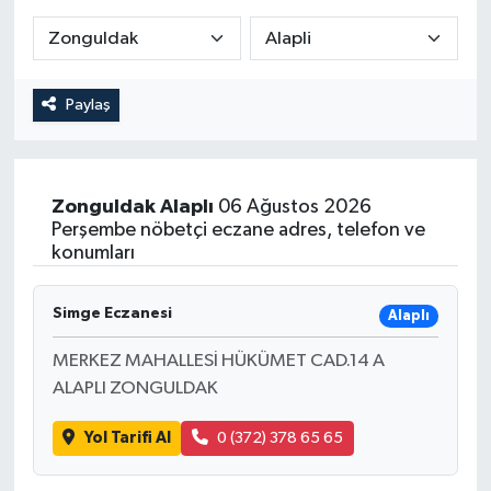
RESMİ İLAN
Paylaş
Zonguldak
Alaplı
06 Ağustos 2026
Perşembe nöbetçi eczane adres, telefon ve
konumları
Simge Eczanesi
Alaplı
MERKEZ MAHALLESİ HÜKÜMET CAD.14 A
ALAPLI ZONGULDAK
Yol Tarifi Al
0 (372) 378 65 65