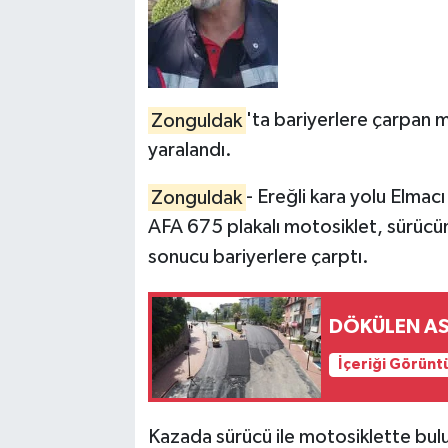
Zonguldak
'ta bariyerlere çarpan m
yaralandı.
Zonguldak
- Ereğli kara yolu Elma
AFA 675 plakalı motosiklet, sürücü
sonucu bariyerlere çarptı.
DÖKÜLEN AS
İçeriği Görünt
Kazada sürücü ile motosiklette bulu