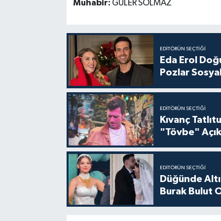
Muhabir:
GÜLER SOLMAZ
EDITÖRÜN SEÇTIĞI
Eda Erol Doğu
Pozlar Sosyal
EDITÖRÜN SEÇTIĞI
Kıvanç Tatlı
"Tövbe" Açık
EDITÖRÜN SEÇTIĞI
Düğünde Altı
Burak Bulut O