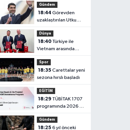
Gündem
18:44
Görevden
uzaklaştırılan Utku
Caner Çaykara
Dünya
hakkında tahliye kararı
18:40
Türkiye ile
Vietnam arasında
'hava'da yeni
Spor
dönem... Sefer
18:35
Carettalar yeni
kapasitesi artırıldı
sezona hırslı başladı
EĞİTİM
18:29
TÜBİTAK 1707
programında 2026 yılı
ilk dönem sonuçları
Gündem
açıklandı
18:25
6 yıl önceki