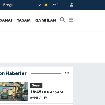
°
Ereğli
25
-SANAT
YAŞAM
RESMİ İLAN
on Haberler
Genel
18:45
HER AKŞAM
AYNI ÇİLE!