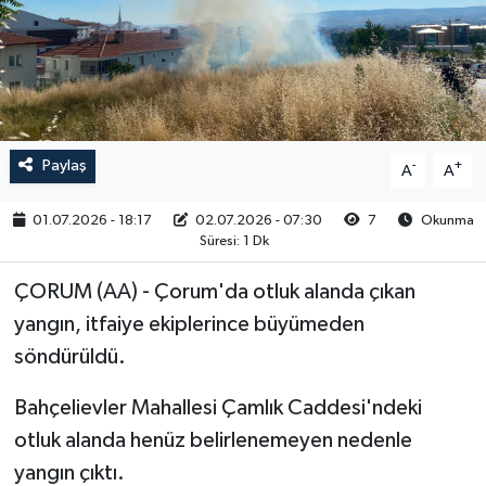
RESMİ İLAN
Paylaş
-
+
A
A
01.07.2026 - 18:17
02.07.2026 - 07:30
7
Okunma
Süresi: 1 Dk
ÇORUM (AA) - Çorum'da otluk alanda çıkan
yangın, itfaiye ekiplerince büyümeden
söndürüldü.
Bahçelievler Mahallesi Çamlık Caddesi'ndeki
otluk alanda henüz belirlenemeyen nedenle
yangın çıktı.