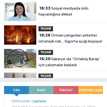
vizyonda
16:33
Sosyal medyada ünlü
hayranlığına dikkat
YAŞAM
16:26
Orman yangınları şirketler
istratejik risk... Sigorta açığı büyüyor
YAŞAM
16:20
Sakarya'da 'Ortaköy Barajı'
için çalışmalar başladı
YAŞAM
16:14
Bursa'da Kıbrıs Gazisi Ali
Çağlayan'a anlamlı ziyaret
Dünya
16:09
Çin'de Dolphin tayfunu için