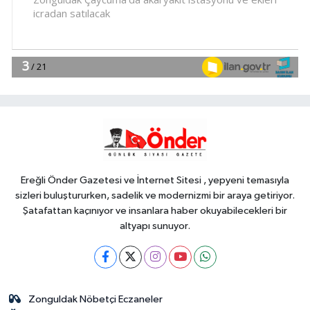
kırmızı alarm!
YAŞAM
16:04
Yöresel lezzetler gastronomi
sokağında ziyaretçilerle buluşuyor
YAŞAM
15:57
Plastik sanayicilerinden 'ara
eleman' alarmı
Ereğli Önder Gazetesi ve İnternet Sitesi , yepyeni temasıyla
sizleri buluştururken, sadelik ve modernizmi bir araya getiriyor.
Şatafattan kaçınıyor ve insanlara haber okuyabilecekleri bir
altyapı sunuyor.
Zonguldak Nöbetçi Eczaneler