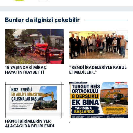
Bunlar da ilginizi çekebilir
18 YAŞINDAKİ MİRAÇ
“KENDİ İRADELERİYLE KABUL
HAYATINI KAYBETTİ
ETMEDİLER!..”
HANGİ BİRİMLERİN YER
.
ALACAĞI DA BELİRLENDİ