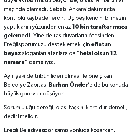
duyarak nasıl mutlu oluyor ise, o ses Mimar Sinan
maçında olamadı. Sebebi Ankara’daki maçta
kontrolü kaybederlerdir. Üç beş kendini bilmezin
yaptıklarını yüzünden en az
10 bin taraftar maça
gelemedi
. Yine de taş duvarların ötesinden
Ereğlisporumuzu desteklemek için
eflatun
beyaz
sloganları atanlara da “
helal olsun 12
numara”
demeliyiz.
Aynı şekilde tribün lideri olması ile öne çıkan
Belediye Zabıtası
Burhan Önder
’e de bu konuda
büyük görevler düşüyor.
Sorumluluğu gereği, olası taşkınlıklara dur demeli,
dedirtmelidir.
Ereğli Belediyespor şampiyonluğa koşarken,