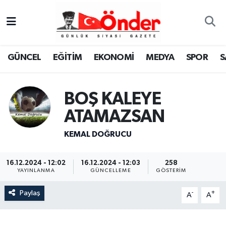
GÜNCEL
Zonguldak Nöbetçi Eczaneler
GÜNCEL
EĞİTİM
EKONOMİ
MEDYA
SPOR
S
EĞİTİM
Zonguldak Hava Durumu
EKONOMİ
Zonguldak Namaz Vakitleri
BOŞ KALEYE
ATAMAZSAN
MEDYA
Zonguldak Trafik Yoğunluk Haritası
KEMAL DOĞRUCU
SPOR
TFF 3.Lig 4.Grup Puan Durumu ve Fikstür
16.12.2024 - 12:02
16.12.2024 - 12:03
258
SAĞLIK
Tüm Manşetler
YAYINLANMA
GÜNCELLEME
GÖSTERIM
KÜLTÜR-SANAT
Son Dakika Haberleri
Paylaş
-
+
A
A
YAŞAM
Haber Arşivi