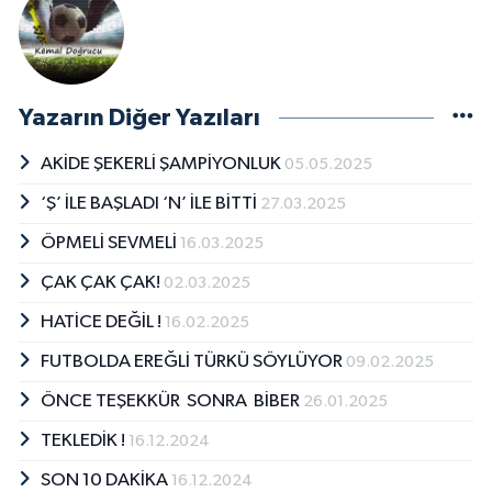
Yazarın Diğer Yazıları
AKİDE ŞEKERLİ ŞAMPİYONLUK
05.05.2025
‘Ş’ İLE BAŞLADI ‘N’ İLE BİTTİ
27.03.2025
ÖPMELİ SEVMELİ
16.03.2025
ÇAK ÇAK ÇAK!
02.03.2025
HATİCE DEĞİL !
16.02.2025
FUTBOLDA EREĞLİ TÜRKÜ SÖYLÜYOR
09.02.2025
ÖNCE TEŞEKKÜR SONRA BİBER
26.01.2025
TEKLEDİK !
16.12.2024
SON 10 DAKİKA
16.12.2024