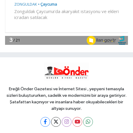
SİYASET
mucizesi
13:44
CHP, Menderes Belediye
Başkanı İlkay Çiçek'i kesin ihraç
talebiyle disipline sevk etti
YAŞAM
13:39
Hayvancılıkta dijital dönem...
GEKİS Kars'ta uygulamaya alındı
Genel
13:35
HAYIR İÇİN FINDIK
TOPLADILAR
Ereğli Önder Gazetesi ve İnternet Sitesi , yepyeni temasıyla
sizleri buluştururken, sadelik ve modernizmi bir araya getiriyor.
Şatafattan kaçınıyor ve insanlara haber okuyabilecekleri bir
altyapı sunuyor.