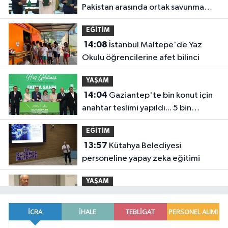
Pakistan arasında ortak savunma
anlaşması imzalandı
EĞİTİM
14:08
İstanbul Maltepe'de Yaz
Okulu öğrencilerine afet bilinci
YAŞAM
14:04
Gaziantep'te bin konut için
anahtar teslimi yapıldı... 5 bin
konutluk projeye temel
EĞİTİM
13:57
Kütahya Belediyesi
personeline yapay zeka eğitimi
YAŞAM
13:51
İş insanı Ali Bıdı'dan sağlıklı
yaşam üzerine dikkat çeken
açıklamalar... 77 yaşında gençlik