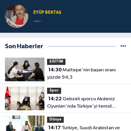
EYÜP BEKTAŞ
..,,..
Son Haberler
EĞİTİM
14:30
Maltepe'nin başarı oranı
yüzde 94,3
Spor
14:22
Gebzeli sporcu Akdeniz
Oyunları'nda Türkiye'yi temsil
edecek
Dünya
14:17
Türkiye, Suudi Arabistan ve