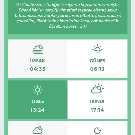
Ve (Allah) size istediğiniz şeylerin hepsinden vermiştir.
Eğer Allâh'ın verdiği nimetleri sayacak olsanız sayıp
RESMİ İLAN
bitiremezsiniz. Şüphe yok ki insan elbette (nefsine karşı)
çok zâlim, (Rabb'inin nimetlerine karşı) çok nankördür.
(İbrâhîm Sûresi, 34)
İMSAK
GÜNEŞ
04:35
06:13
ÖĞLE
İKINDI
13:24
17:14