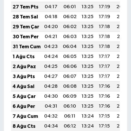
27 Tem Pts
04:17
06:01
13:25
17:19
20:40
28 Tem Sal
04:18
06:02
13:25
17:19
20:39
29 Tem Çar
04:20
06:02
13:25
17:18
20:38
30 Tem Per
04:21
06:03
13:25
17:18
20:37
31 Tem Cum
04:23
06:04
13:25
17:18
20:36
1 Ağu Cts
04:24
06:05
13:25
17:17
20:35
2 Ağu Paz
04:25
06:06
13:25
17:17
20:34
3 Ağu Pts
04:27
06:07
13:25
17:17
20:33
4 Ağu Sal
04:28
06:08
13:25
17:16
20:32
5 Ağu Çar
04:30
06:09
13:25
17:16
20:30
6 Ağu Per
04:31
06:10
13:25
17:16
20:29
7 Ağu Cum
04:32
06:11
13:24
17:15
20:28
8 Ağu Cts
04:34
06:12
13:24
17:15
20:27