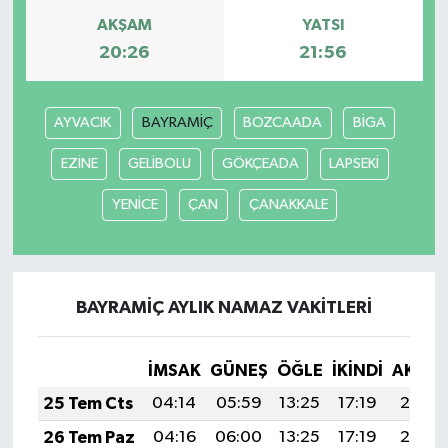
AKŞAM
YATSI
20:26
21:56
AYVACIK
BAYRAMİÇ
BOZCAADA
BİGA
EZİNE
GELİBOLU
GÖKÇEADA
LAPSEKİ
YENİCE
ÇAN
ÇANAKKALE
BAYRAMİÇ AYLIK NAMAZ VAKITLERI
İMSAK
GÜNEŞ
ÖĞLE
İKINDI
AKŞA
25 Tem Cts
04:14
05:59
13:25
17:19
20:41
26 Tem Paz
04:16
06:00
13:25
17:19
20:41