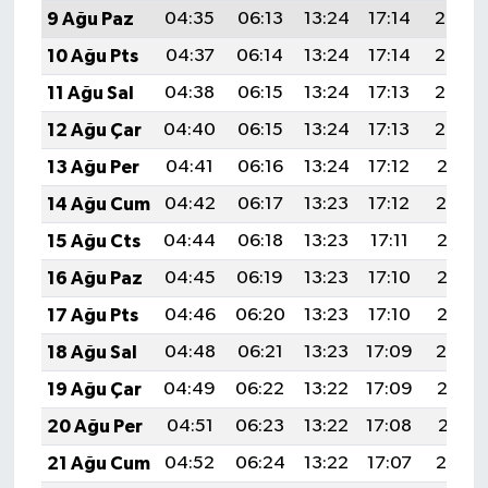
9 Ağu Paz
04:35
06:13
13:24
17:14
20:26
10 Ağu Pts
04:37
06:14
13:24
17:14
20:25
11 Ağu Sal
04:38
06:15
13:24
17:13
20:23
12 Ağu Çar
04:40
06:15
13:24
17:13
20:22
13 Ağu Per
04:41
06:16
13:24
17:12
20:21
14 Ağu Cum
04:42
06:17
13:23
17:12
20:19
15 Ağu Cts
04:44
06:18
13:23
17:11
20:18
16 Ağu Paz
04:45
06:19
13:23
17:10
20:17
17 Ağu Pts
04:46
06:20
13:23
17:10
20:15
18 Ağu Sal
04:48
06:21
13:23
17:09
20:14
19 Ağu Çar
04:49
06:22
13:22
17:09
20:13
20 Ağu Per
04:51
06:23
13:22
17:08
20:11
21 Ağu Cum
04:52
06:24
13:22
17:07
20:10