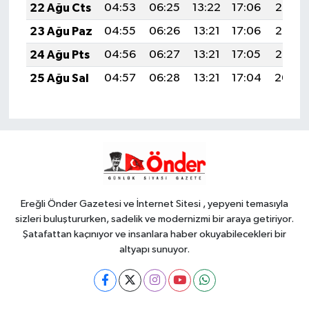
22 Ağu Cts
04:53
06:25
13:22
17:06
20:08
23 Ağu Paz
04:55
06:26
13:21
17:06
20:07
24 Ağu Pts
04:56
06:27
13:21
17:05
20:05
25 Ağu Sal
04:57
06:28
13:21
17:04
20:04
Ereğli Önder Gazetesi ve İnternet Sitesi , yepyeni temasıyla
sizleri buluştururken, sadelik ve modernizmi bir araya getiriyor.
Şatafattan kaçınıyor ve insanlara haber okuyabilecekleri bir
altyapı sunuyor.