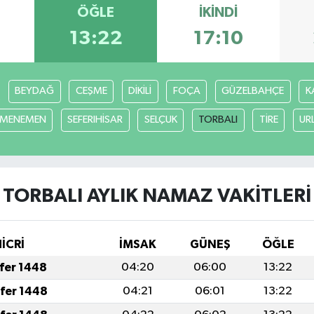
ÖĞLE
İKINDI
13:22
17:10
BEYDAĞ
CEŞME
DİKİLİ
FOÇA
GÜZELBAHÇE
K
MENEMEN
SEFERIHİSAR
SELÇUK
TORBALI
TİRE
UR
TORBALI AYLIK NAMAZ VAKITLERI
HİCRİ
İMSAK
GÜNEŞ
ÖĞLE
afer 1448
04:20
06:00
13:22
afer 1448
04:21
06:01
13:22