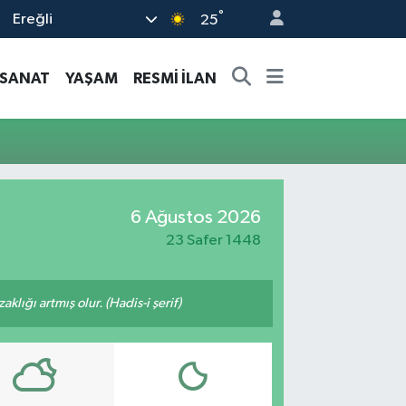
°
Ereğli
25
-SANAT
YAŞAM
RESMİ İLAN
6 Ağustos 2026
23 Safer 1448
lığı artmış olur. (Hadis-i şerif)