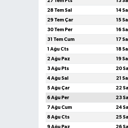
27 Tem Pts
13 S
28 Tem Sal
14 S
29 Tem Çar
15 S
30 Tem Per
16 S
31 Tem Cum
17 S
1 Ağu Cts
18 S
2 Ağu Paz
19 S
3 Ağu Pts
20 S
4 Ağu Sal
21 S
5 Ağu Çar
22 S
6 Ağu Per
23 S
7 Ağu Cum
24 S
8 Ağu Cts
25 S
9 Ağu Paz
26 S