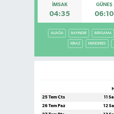
İMSAK
GÜNEŞ
RESMİ İLAN
04:35
06:10
ALİAĞA
BAYINDIR
BERGAMA
KİRAZ
MENDERES
25 Tem Cts
11 S
26 Tem Paz
12 S