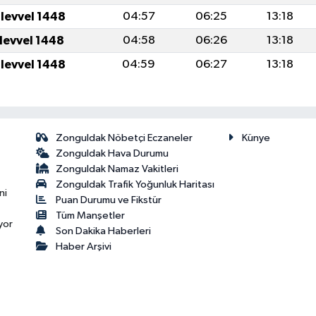
ulevvel 1448
04:57
06:25
13:18
ulevvel 1448
04:58
06:26
13:18
ulevvel 1448
04:59
06:27
13:18
Zonguldak Nöbetçi Eczaneler
Künye
Zonguldak Hava Durumu
Zonguldak Namaz Vakitleri
Zonguldak Trafik Yoğunluk Haritası
ni
Puan Durumu ve Fikstür
Tüm Manşetler
yor
Son Dakika Haberleri
Haber Arşivi