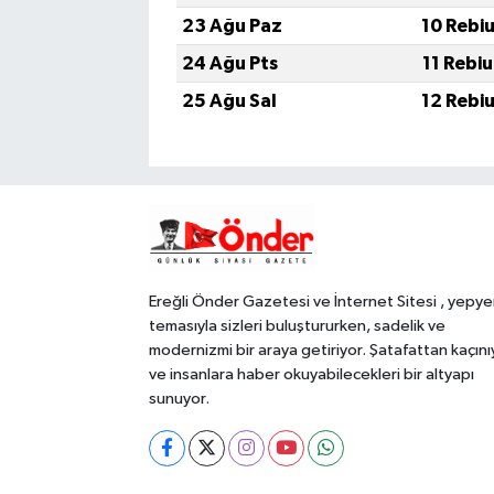
23 Ağu Paz
10 Rebi
24 Ağu Pts
11 Rebi
25 Ağu Sal
12 Rebi
Ereğli Önder Gazetesi ve İnternet Sitesi , yepye
temasıyla sizleri buluştururken, sadelik ve
modernizmi bir araya getiriyor. Şatafattan kaçını
ve insanlara haber okuyabilecekleri bir altyapı
sunuyor.