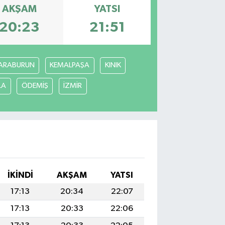
AKŞAM
YATSI
20:23
21:51
ARABURUN
KEMALPAŞA
KINIK
LA
ÖDEMİŞ
İZMİR
İKINDI
AKŞAM
YATSI
17:13
20:34
22:07
17:13
20:33
22:06