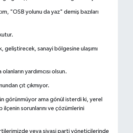
tım, "OSB yolunu da yaz" demiş bazıları
kutur.
k, geliştirecek, sanayi bölgesine ulaşımı
 olanların yardımcısı olsun.
undan çıt çıkmıyor.
 görünmüyor ama gönül isterdi ki, yerel
p ilçenin sorunlarını ve çözümlerini
rtilerimizde veya siyasi parti yöneticilerinde