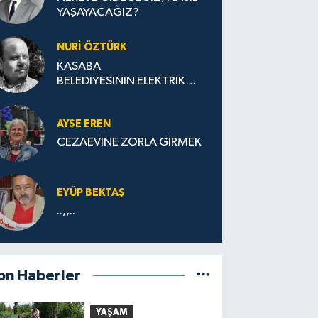
YAŞAYACAĞIZ?
NURİ ÖZTÜRK
KASABA
BELEDİYESİNİN ELEKTRİK
FABRİKASI (SANTRALI)
AYŞE EREN
CEZAEVİNE ZORLA GİRMEK
EYÜP BEKTAŞ
..,,..
on Haberler
YAŞAM