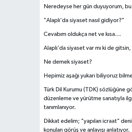
Neredeyse her gün duyuyorum, bu so
RESMİ İLAN
"Alaplı'da siyaset nasıl gidiyor?"
Cevabım oldukça net ve kısa...
Alaplı'da siyaset var mı ki de gitsin,
Ne demek siyaset?
Hepimiz aşağı yukarı biliyoruz bilme
Türk Dil Kurumu (TDK) sözlüğüne göre
düzenleme ve yürütme sanatıyla ilgil
tanımlanıyor.
Dikkat edelim; "yapılan icraat" den
konulan görüş ve anlayışı anlatıyor.