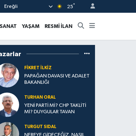
°
Ereğli
25
-SANAT
YAŞAM
RESMİ İLAN
azarlar
FIKRET İLKİZ
PAPAĞAN DAVASI VE ADALET
BAKANLIĞI
TURHAN ORAL
YENİ PARTİ Mİ? CHP TAKLİTİ
Mİ? DUYGULAR TAVAN
TURGUT SIDAL
NEREYE GİDECEĞİZ, NASIL