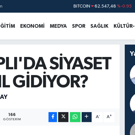
ın
DOLAR
47,5391
%0.05
EURO
54,7783
%-0.08
EĞİTİM
EKONOMİ
MEDYA
SPOR
SAĞLIK
KÜLTÜR
STERLİN
63,9310
%-0.38
GRAM ALTIN
6201.28
%0.42
BİST100
13.386
%-53
Y
LI'DA SİYASET
L GİDİYOR?
KAY
166
-
+
A
A
GÖSTERIM