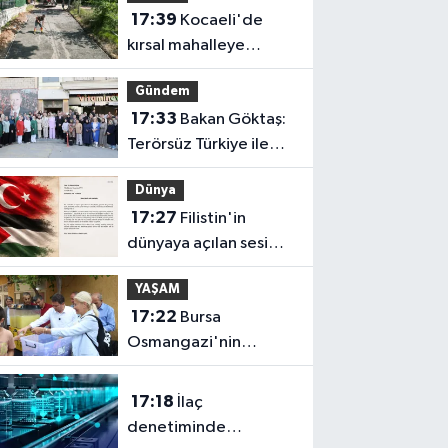
17:39
Kocaeli'de
kırsal mahalleye
modern yol
Gündem
17:33
Bakan Göktaş:
Terörsüz Türkiye ile
barışın ve istikrarın
Dünya
güçlendiği gelecek
17:27
Filistin'in
hedefliyoruz
dünyaya açılan sesi
olmaya devam
YAŞAM
edeceğiz
17:22
Bursa
Osmangazi'nin
nabzını Küplüpınar'da
tuttu
17:18
İlaç
denetiminde