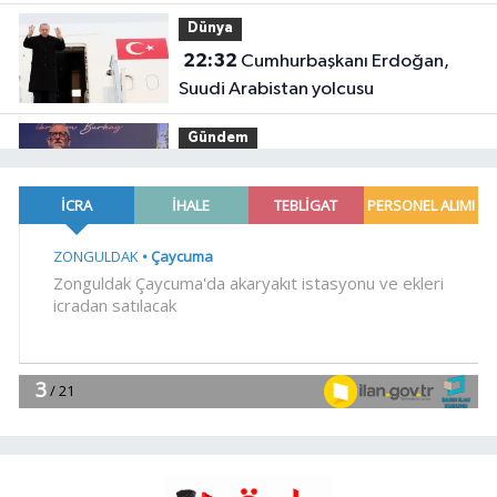
anlayışla planlıyoruz
Dünya
22:32
Cumhurbaşkanı Erdoğan,
Suudi Arabistan yolcusu
Gündem
22:24
Bursa'da TEKNOSAB KOBİ
OSB tanıtıldı... Bursa'nın kalkınma
yolculuğunda yeni dönem
YAŞAM
20:55
Kocaeli Darıca'ya
Büyükşehir'den modern ulaşım
yatırımı
Gündem
20:52
MGK'dan 8 maddelik
bildiri... Terörsüz Türkiye, bölgesel
güvenlik ve Gazze mesajı
YAŞAM
19:02
Yakıt barcı filosuna iki yeni