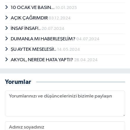
10 OCAK VE BASIN...
10.01.2025
AÇIK ÇAĞRIMDIR
03.12.2024
İNSAF İNSAF!..
20.07.2024
DUMANLA MI HABERLEŞELİM?
04.07.2024
ŞU AYTEK MESELESİ!..
14.05.2024
AKYOL, NEREDE HATA YAPTI?
28.04.2024
Yorumlar