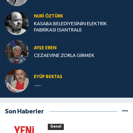
NURİ ÖZTÜRK
KASABA BELEDİYESİNİN ELEKTRİK
FABRİKASI (SANTRALI)
AYŞE EREN
CEZAEVİNE ZORLA GİRMEK
EYÜP BEKTAŞ
..,,..
Son Haberler
Genel