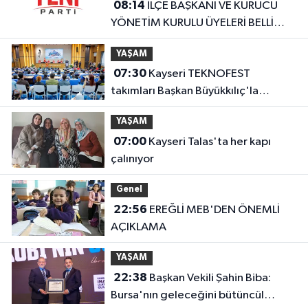
08:14
İLÇE BAŞKANI VE KURUCU
YÖNETİM KURULU ÜYELERİ BELLİ
OLDU
YAŞAM
07:30
Kayseri TEKNOFEST
takımları Başkan Büyükkılıç'la
buluştu
YAŞAM
07:00
Kayseri Talas'ta her kapı
çalınıyor
Genel
22:56
EREĞLİ MEB'DEN ÖNEMLİ
AÇIKLAMA
YAŞAM
22:38
Başkan Vekili Şahin Biba:
Bursa'nın geleceğini bütüncül