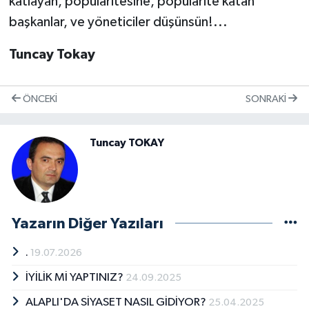
katlayan, popülaritesine, popülarite katan
başkanlar, ve yöneticiler düşünsün!...
Tuncay Tokay
ÖNCEKI
SONRAKI
Tuncay TOKAY
Yazarın Diğer Yazıları
.
19.07.2026
İYİLİK Mİ YAPTINIZ?
24.09.2025
ALAPLI'DA SİYASET NASIL GİDİYOR?
25.04.2025