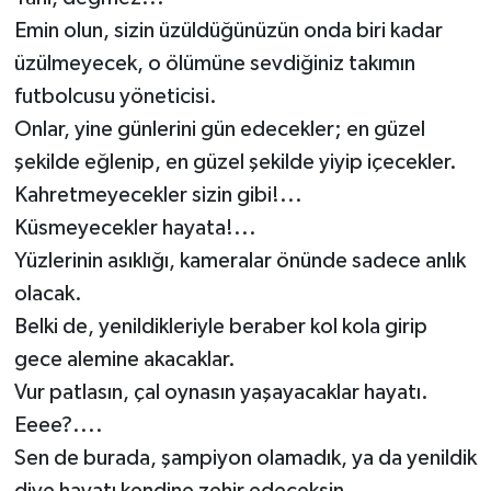
Emin olun, sizin üzüldüğünüzün onda biri kadar
üzülmeyecek, o ölümüne sevdiğiniz takımın
futbolcusu yöneticisi.
Onlar, yine günlerini gün edecekler; en güzel
şekilde eğlenip, en güzel şekilde yiyip içecekler.
Kahretmeyecekler sizin gibi!...
Küsmeyecekler hayata!...
Yüzlerinin asıklığı, kameralar önünde sadece anlık
olacak.
Belki de, yenildikleriyle beraber kol kola girip
gece alemine akacaklar.
Vur patlasın, çal oynasın yaşayacaklar hayatı.
Eeee?....
Sen de burada, şampiyon olamadık, ya da yenildik
diye hayatı kendine zehir edeceksin.