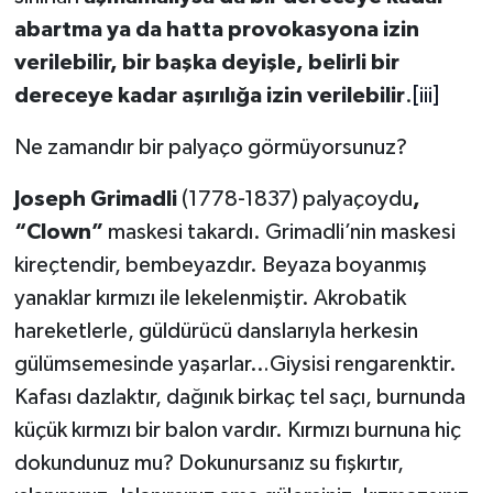
abartma ya da hatta provokasyona izin
verilebilir, bir başka deyişle, belirli bir
dereceye kadar aşırılığa izin verilebilir
.
[iii]
Ne zamandır bir palyaço görmüyorsunuz?
Joseph Grimadli
(1778-1837) palyaçoydu
,
“Clown”
maskesi takardı. Grimadli’nin maskesi
kireçtendir, bembeyazdır. Beyaza boyanmış
yanaklar kırmızı ile lekelenmiştir. Akrobatik
hareketlerle, güldürücü danslarıyla herkesin
gülümsemesinde yaşarlar…Giysisi rengarenktir.
Kafası dazlaktır, dağınık birkaç tel saçı, burnunda
küçük kırmızı bir balon vardır. Kırmızı burnuna hiç
dokundunuz mu? Dokunursanız su fışkırtır,