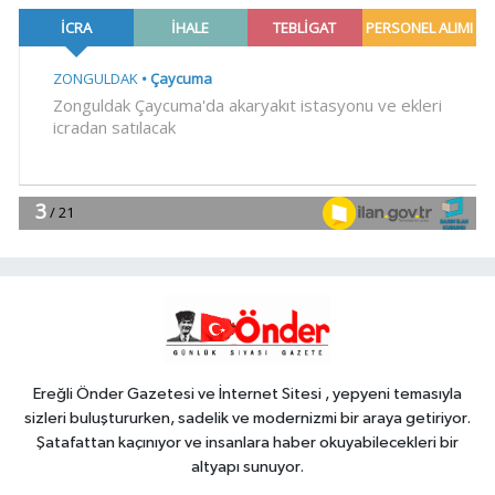
18:48
.
Genel
18:45
HER AKŞAM AYNI ÇİLE!
Gündem
18:44
Görevden uzaklaştırılan Utku
Caner Çaykara hakkında tahliye
kararı
Dünya
18:40
Türkiye ile Vietnam arasında
'hava'da yeni dönem... Sefer
kapasitesi artırıldı
Ereğli Önder Gazetesi ve İnternet Sitesi , yepyeni temasıyla
sizleri buluştururken, sadelik ve modernizmi bir araya getiriyor.
Şatafattan kaçınıyor ve insanlara haber okuyabilecekleri bir
altyapı sunuyor.