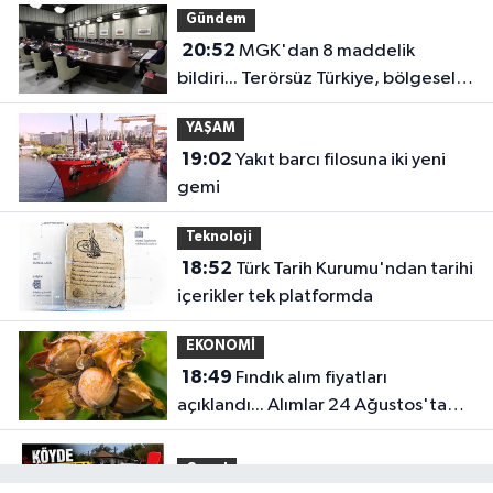
Gündem
20:52
MGK'dan 8 maddelik
bildiri... Terörsüz Türkiye, bölgesel
güvenlik ve Gazze mesajı
YAŞAM
19:02
Yakıt barcı filosuna iki yeni
gemi
Teknoloji
18:52
Türk Tarih Kurumu'ndan tarihi
içerikler tek platformda
EKONOMİ
18:49
Fındık alım fiyatları
açıklandı... Alımlar 24 Ağustos'ta
başlıyor
Genel