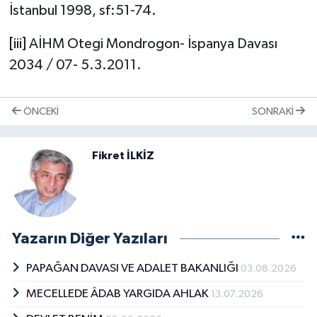
İstanbul 1998, sf:51-74.
[iii]
AİHM Otegi Mondrogon- İspanya Davası
2034 / 07- 5.3.2011.
ÖNCEKI
SONRAKI
Fikret İLKİZ
Yazarın Diğer Yazıları
PAPAĞAN DAVASI VE ADALET BAKANLIĞI
03.08.2026
MECELLEDE ÂDAB YARGIDA AHLAK
13.07.2026