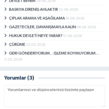
DEVLET BENİM
29.06.2026
BASKIYA DİRENİŞ AHLAKTIR
22.06.2026
ÇIPLAK ARAMA VE AŞAĞILAMA
16.06.2026
GAZETECİLER, DAYANIŞMAYLA KALIN
08.06.2026
HUKUK DEVLETİ NEYE YARAR?
01.06.2026
ÇÜRÜME
25.05.2026
GERİ GÖNDERİYORUM…İŞLEME KOYMUYORUM…
11.05.2026
Yorumlar (3)