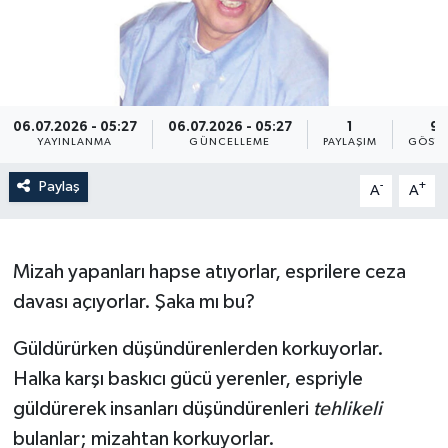
RESMİ İLAN
06.07.2026 - 05:27
06.07.2026 - 05:27
1
98
YAYINLANMA
GÜNCELLEME
PAYLAŞIM
GÖSTE
Paylaş
-
+
A
A
Mizah yapanları hapse atıyorlar, esprilere ceza
davası açıyorlar. Şaka mı bu?
Güldürürken düşündürenlerden korkuyorlar.
Halka karşı baskıcı gücü yerenler, espriyle
güldürerek insanları düşündürenleri
tehlikeli
bulanlar; mizahtan korkuyorlar.