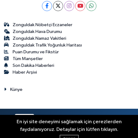
Zonguldak Nöbetçi Eczaneler
Zonguldak Hava Durumu
Zonguldak Namaz Vakitleri
Zonguldak Trafik Yoğunluk Haritası
Puan Durumu ve Fikstür
Tüm Manşetler
Son Dakika Haberleri
Haber Arşivi
Künye
RSS
Copyright © 2023. Her hakkı saklıdır.
En iyi site deneyimi sağlamak için çerezlerden
faydalanıyoruz. Detaylar için lütfen tıklayın.
Haber Yazılımı:
TE Bilişim