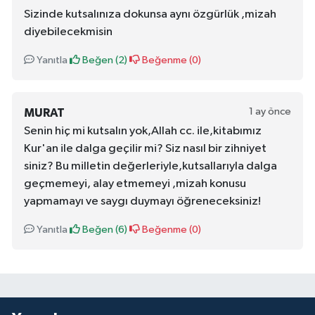
Sizinde kutsalınıza dokunsa aynı özgürlük ,mizah
diyebilecekmisin
Yanıtla
Beğen (
2
)
Beğenme (
0
)
1 ay önce
MURAT
Senin hiç mi kutsalın yok,Allah cc. ile,kitabımız
Kur'an ile dalga geçilir mi? Siz nasıl bir zihniyet
siniz? Bu milletin değerleriyle,kutsallarıyla dalga
geçmemeyi, alay etmemeyi ,mizah konusu
yapmamayı ve saygı duymayı öğreneceksiniz!
Yanıtla
Beğen (
6
)
Beğenme (
0
)