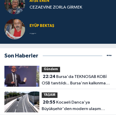
AYŞE EREN
CEZAEVİNE ZORLA GİRMEK
EYÜP BEKTAŞ
..,,..
Son Haberler
Gündem
22:24
Bursa'da TEKNOSAB KOBİ
OSB tanıtıldı... Bursa'nın kalkınma
yolculuğunda yeni dönem
YAŞAM
20:55
Kocaeli Darıca'ya
Büyükşehir'den modern ulaşım
yatırımı