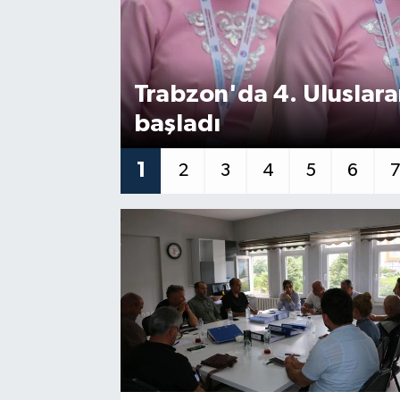
RESMİ İLAN
Trabzon'da 4. Uluslara
başladı
1
2
3
4
5
6