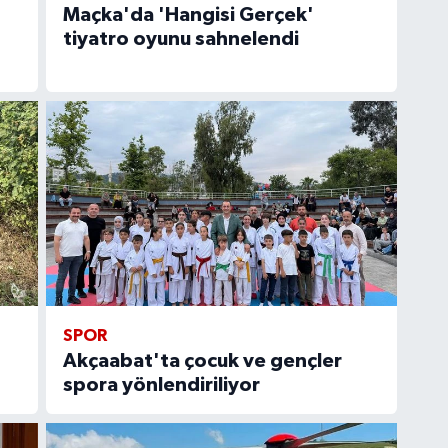
Maçka'da 'Hangisi Gerçek'
tiyatro oyunu sahnelendi
SPOR
Akçaabat'ta çocuk ve gençler
spora yönlendiriliyor