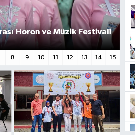
rası Horon ve Müzik Festivali
Tr
an
7
8
9
10
11
12
13
14
15