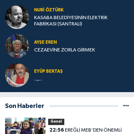
NURİ ÖZTÜRK
KASABA BELEDİYESİNİN ELEKTRİK
FABRİKASI (SANTRALI)
AYŞE EREN
CEZAEVİNE ZORLA GİRMEK
EYÜP BEKTAŞ
..,,..
Son Haberler
Genel
22:56
EREĞLİ MEB'DEN ÖNEMLİ