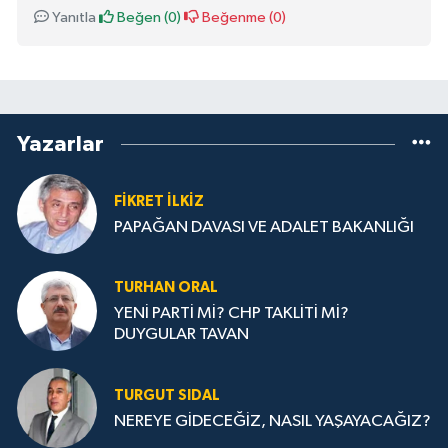
Yanıtla
Beğen (
0
)
Beğenme (
0
)
Yazarlar
FIKRET İLKİZ
PAPAĞAN DAVASI VE ADALET BAKANLIĞI
TURHAN ORAL
YENİ PARTİ Mİ? CHP TAKLİTİ Mİ?
DUYGULAR TAVAN
TURGUT SIDAL
NEREYE GİDECEĞİZ, NASIL YAŞAYACAĞIZ?