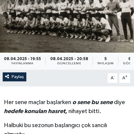
RESMİ İLAN
08.04.2025 - 19:55
08.04.2025 - 20:58
5
69
YAYINLANMA
GÜNCELLEME
PAYLAŞIM
GÖST
Paylaş
-
+
A
A
Her sene maçlar başlarken
o sene bu sene
diye
hedefe konulan hasret,
nihayet bitti.
Halbuki bu sezonun başlangıcı çok sancılı