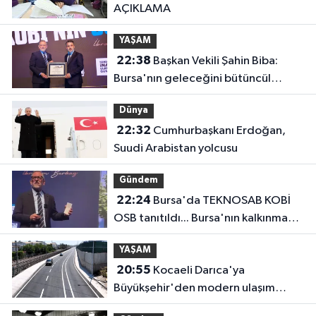
AÇIKLAMA
YAŞAM
22:38
Başkan Vekili Şahin Biba:
Bursa'nın geleceğini bütüncül
anlayışla planlıyoruz
Dünya
22:32
Cumhurbaşkanı Erdoğan,
Suudi Arabistan yolcusu
Gündem
22:24
Bursa'da TEKNOSAB KOBİ
OSB tanıtıldı... Bursa'nın kalkınma
yolculuğunda yeni dönem
YAŞAM
20:55
Kocaeli Darıca'ya
Büyükşehir'den modern ulaşım
yatırımı