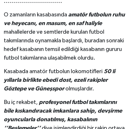
.............................
O zamanların kasabasında
amatör futbolun ruhu
ve heyecanı, en masum, en saf haliyle
mahallelerde ve semtlerde kurulan futbol
takımlarında oynamakla başlardı, buradan sonraki
hedef kasabanın temsil edildiği kasabanın gururu
futbol takımlarına ulaşabilmek olurdu.
Kasabada amatör futbolun lokomotifleri
50 li
yıllarla birlikte
ebedi dost, ezeli rakipler
Göztepe ve Güneşspor
olmuşlardır.
Bu iç rekabet,
profesyonel futbol takımlarını
bile kıskandıracak imkanlara sahip, devşirme
oyuncularla donatılmış, kasabalının
‘’Beslemeler’’
diye isimlendirdiği bir rakip ortaya