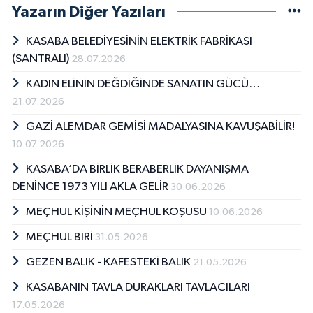
Yazarın Diğer Yazıları
KASABA BELEDİYESİNİN ELEKTRİK FABRİKASI
(SANTRALI)
28.07.2026
KADIN ELİNİN DEĞDİĞİNDE SANATIN GÜCÜ…
21.07.2026
GAZİ ALEMDAR GEMİSİ MADALYASINA KAVUŞABİLİR!
10.07.2026
KASABA’DA BİRLİK BERABERLİK DAYANIŞMA
DENİNCE 1973 YILI AKLA GELİR
30.06.2026
MEÇHUL KİŞİNİN MEÇHUL KOŞUSU
10.06.2026
MEÇHUL BİRİ
31.05.2026
GEZEN BALIK - KAFESTEKİ BALIK
21.05.2026
KASABANIN TAVLA DURAKLARI TAVLACILARI
17.05.2026