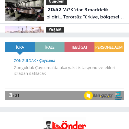
Gündem
20:52
MGK'dan 8 maddelik
bildiri... Terörsüz Türkiye, bölgesel
güvenlik ve Gazze mesajı
YAŞAM
19:02
Yakıt barcı filosuna iki yeni
gemi
Teknoloji
18:52
Türk Tarih Kurumu'ndan tarihi
içerikler tek platformda
EKONOMİ
18:49
Fındık alım fiyatları
açıklandı... Alımlar 24 Ağustos'ta
başlıyor
Genel
18:48
.