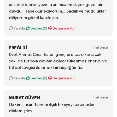
unsurlar içeren yazınla animsanmak çok guzel bir
duygu... Teşekkür ediyorum....Sağlık ve mutluluklar
diliyorum güzel kardeşim.
Yanıtla
Beğen (
0
)
Beğenme (
0
)
1 yıl önce
EREĞLILI
Evet Ahmet Çınar halen gençlere taş çıkartacak
şekilde futbola devam ediyor tükenmez enerjisi ve
futbol sevgisi ile örnek bir büyüğümüz.
Yanıtla
Beğen (
0
)
Beğenme (
0
)
1 yıl önce
MURAT GÜVEN
Hakem İhsan Türe ile ilgili hikayeyi babamdan
dinlemiştim.